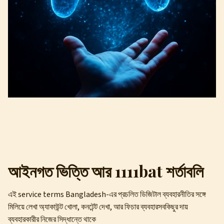
আইনগত ভিত্তি আর 1111bat শর্তাবলি
এই service terms Bangladesh-এর প্রচলিত ডিজিটাল ব্যবহারনীতির সঙ্গে
মিলিয়ে লেখা অ্যাকাউন্ট খোলা, কনটেন্ট দেখা, আর ফিচার ব্যবহারসবকিছুর দায়
ব্যবহারকারীর নিজের সিদ্ধান্তে থাকে