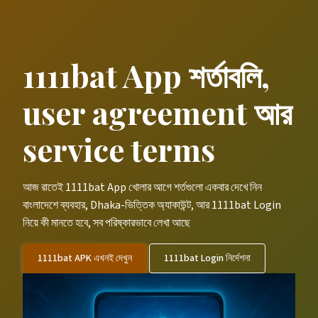
1111bat App শর্তাবলি,
user agreement আর
service terms
আজ রাতেই 1111bat App খোলার আগে শর্তগুলো একবার দেখে নিন
বাংলাদেশে ব্যবহার, Dhaka-ভিত্তিক অ্যাকাউন্ট, আর 1111bat Login
নিয়ে কী মানতে হবে, সব পরিষ্কারভাবে লেখা আছে
1111bat APK এখনই দেখুন
1111bat Login নির্দেশনা